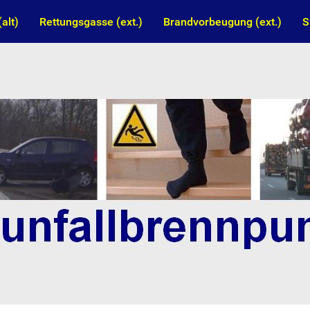
alt)
Rettungsgasse (ext.)
Brandvorbeugung (ext.)
S